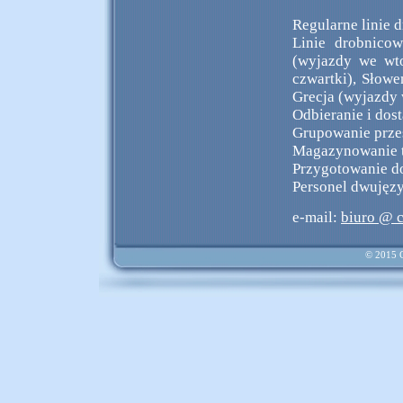
Regularne linie 
Linie drobnico
(wyjazdy we wto
czwartki), Słowe
Grecja (wyjazdy 
Odbieranie i dost
Grupowanie przes
Magazynowanie to
Przygotowanie do
Personel dwujęz
e-mail:
biuro @ c
© 2015 Co