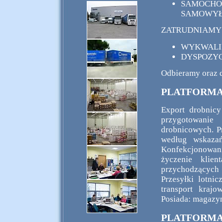
SAMOCH
SAMOWY
ZATRUDNIAMY 
WYKWALIF
DYSPOZY
Odbieramy oraz d
PLATFORMA
Export drobnic
przygotowanie
drobnicowych. P
według wskaza
Konfekcjonowani
życzenie klien
przychodzących 
Przesyłki lotn
transport kraj
Posiada: magazy
PLATFORMA