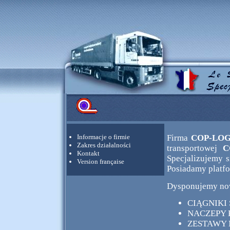
Informacje o firmie
Firma
COP-LO
Zakres działalności
transportowej
C
Kontakt
Specjalizujemy si
Version française
Posiadamy platf
Dysponujemy now
CIĄGNIKI
NACZEPY
ZESTAWY M